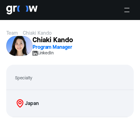
Team
Chiaki Kando
Chiaki Kando
Program Manager
LinkedIn
Specialty
Japan