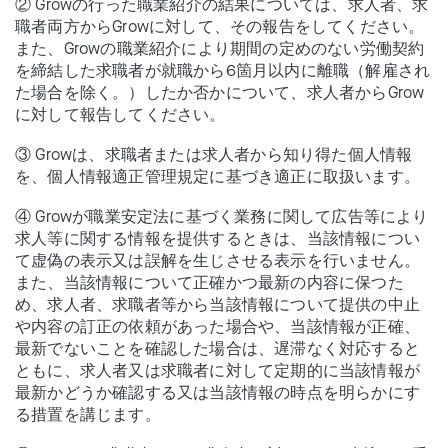
② Growの行った職業紹介の結果については、求人者、求
職者両方からGrowに対して、その報告をしてください。
また、Growの職業紹介により期間の定めのない労働契約
を締結した求職者が就職から6箇月以内に離職（解雇され
た場合を除く。）したか否かについて、求人者からGrow
に対して報告してください。
③ Growは、求職者または求人者から知り得た個人情報
を、個人情報適正管理規定に基づき適正に取扱います。
④ Growが職業安定法に基づく業務に関して広告等により
求人等に関する情報を提供するときは、当該情報につい
て虚偽の表示又は誤解を生じさせる表示を行いません。
また、当該情報について正確かつ最新の内容に保つた
め、求人者、求職者等から当該情報について提供の中止
や内容の訂正の依頼があった場合や、当該情報が正確、
最新でないことを確認した場合は、遅滞なく対応すると
ともに、求人者又は求職者に対して定期的に当該情報が
最新かどうか確認する又は当該情報の時点を明らかにす
る措置を講じます。