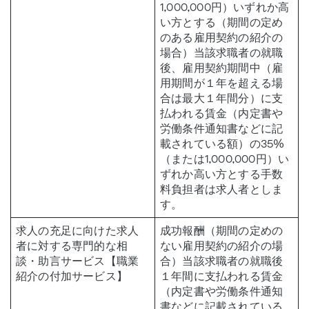
1,000,000円）いずれか高
い方とする（期間の定め
のある雇用契約の紹介の
場合）当該求職者の就職
後、雇用契約期間中（雇
用期間が１年を超える場
合は最大１年間分）に支
払われる賃金（内定書や
労働条件通知書などに記
載されている額）の35%
（または1,000,000円）い
ずれか高い方とする‍手数
料負担者は求人者としま
す。
求人の充足に向けた求人
成功報酬（期間の定めの
者に対する専門的な相
ない雇用契約の紹介の場
談・助言サービス【職業
合）当該求職者の就職後
紹介の付加サービス】
１年間に支払われる賃金
（内定書や労働条件通知
書などに記載されている