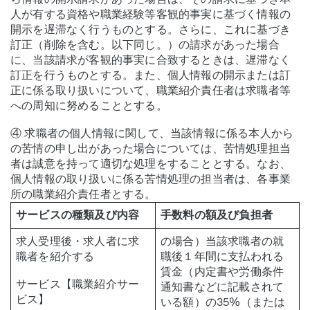
人が有する資格や職業経験等客観的事実に基づく情報の
開示を遅滞なく行うものとする。さらに、これに基づき
訂正（削除を含む。以下同じ。）の請求があった場合
に、当該請求が客観的事実に合致するときは、遅滞なく
訂正を行うものとする。また、個人情報の開示または訂
正に係る取り扱いについて、職業紹介責任者は求職者等
への周知に努めることとする。
④ 求職者の個人情報に関して、当該情報に係る本人から
の苦情の申し出があった場合については、苦情処理担当
者は誠意を持って適切な処理をすることとする。なお、
個人情報の取り扱いに係る苦情処理の担当者は、各事業
所の職業紹介責任者とする。
サービスの種類及び内容
手数料の額及び負担者
求人受理後・求人者に求
の場合）当該求職者の就
職者を紹介する
職後１年間に支払われる
賃金（内定書や労働条件
サービス【職業紹介サー
通知書などに記載されて
ビス】
いる額）の35%（または