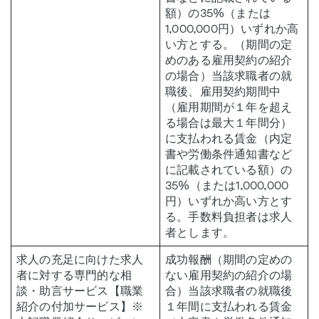
額）の35%（または
1,000,000円）いずれか高
い方とする。（期間の定
めのある雇用契約の紹介
の場合）当該求職者の就
職後、雇用契約期間中
（雇用期間が１年を超え
る場合は最大１年間分）
に支払われる賃金（内定
書や労働条件通知書など
に記載されている額）の
35%（または1,000,000
円）いずれか高い方とす
る。‍手数料負担者は求人
者とします。
求人の充足に向けた求人
成功報酬（期間の定めの
者に対する専門的な相
ない雇用契約の紹介の場
談・助言サービス【職業
合）当該求職者の就職後
紹介の付加サービス】※
１年間に支払われる賃金